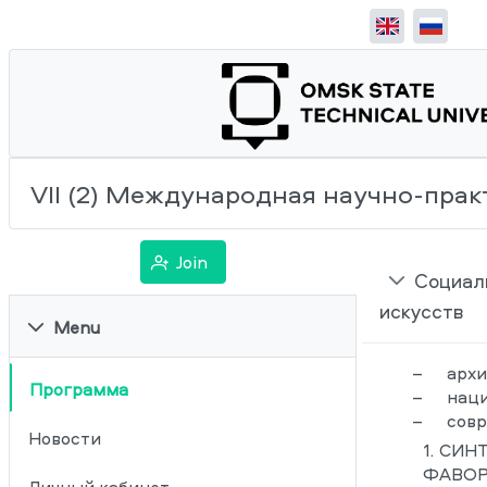
VII (2) Международная научно-п
Join
Социаль
искусств
Menu
–	архитектурно-художественные средства гуманизации городской среды;

Программа
–	национальная специфика городской среды;

–	со
Новости
1.
СИНТ
ФАВОРС