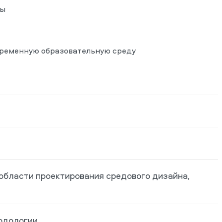
ды
временную образовательную среду
области проектирования средового дизайна,
одологии