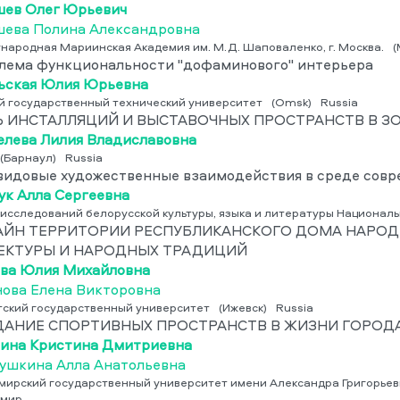
ев Олег Юрьевич
ева Полина Александровна
народная Мариинская Академия им. М.Д. Шаповаленко, г. Москва.
(
лема функциональности "дофаминового" интерьера
ьская Юлия Юрьевна
й государственный технический университет
(Omsk)
Russia
Ь ИНСТАЛЛЯЦИЙ И ВЫСТАВОЧНЫХ ПРОСТРАНСТВ В З
лева Лилия Владиславовна
(Барнаул)
Russia
идовые художественные взаимодействия в среде совр
к Алла Сергеевна
 исследований белорусской культуры, языка и литературы Национал
ЙН ТЕРРИТОРИИ РЕСПУБЛИКАНСКОГО ДОМА НАРОДНО
ЕКТУРЫ И НАРОДНЫХ ТРАДИЦИЙ
ва Юлия Михайловна
ова Елена Викторовна
тский государственный университет
(Ижевск)
Russia
ДАНИЕ СПОРТИВНЫХ ПРОСТРАНСТВ В ЖИЗНИ ГОРОД
ина Кристина Дмитриевна
ушкина Алла Анатольевна
мирский государственный университет имени Александра Григорьеви
имир