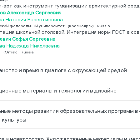
т-арт как инструмент гуманизации архитектурной сре
ов Александр Сергеевич
а Наталия Валентиновна
ский федеральный университет
(Красноярск)
Russia
тация школьной столовой. Интеграция норм ГОСТ в со
евич Софья Сергеевна
ва Надежда Николаевна
У
(Omsk)
Russia
нство и время в диалоге с окружающей средой
ионные материалы и технологии в дизайне
ные методы развития образовательных программ в 
и культуры
а и новаторство. Художественные материалы и мет