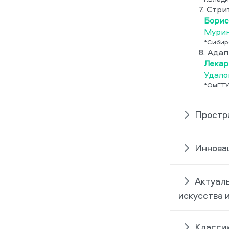
7.
Стри
Борис
Мурин
*Сибир
8.
Адап
Лекар
Удало
*ОмГТ
Простра
Инновац
Актуаль
искусства 
Классик