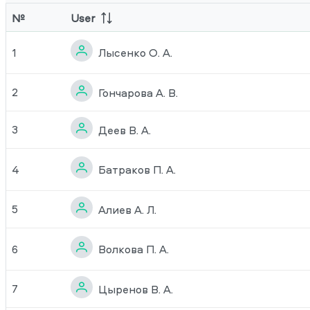
№
User
Лысенко О. А.
1
2
Гончарова А. В.
3
Деев В. А.
Батраков П. А.
4
5
Алиев А. Л.
Волкова П. А.
6
7
Цыренов В. А.