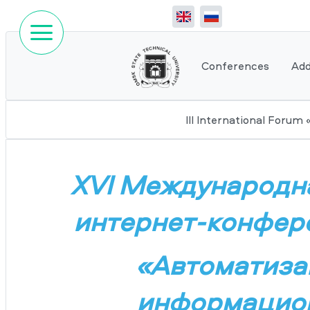
Conferences
Add
III International Foru
XVI Международна
интернет-конфер
«Автоматизац
информацион